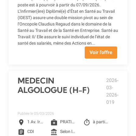
poste est à pourvoir à partir du 07/09/2026.
L’Infirmier(ère) Diplômé(e) d’État en Santé au Travail
(IDEST) assure une double mission pivot au sein de
l’Oncopole Claudius Regaud dans le domaine de la
Santé au Travail et de la Santé en Entreprise. Santé au
Travail: Il/ Elle assure le suivi individuel de l’état de
santé des salariés, mène des Actions en...
Voir l'offre
MEDECIN
2026-
03-
ALGOLOGUE (H-F)
2026-
019
Publiée le 05/03/2026
location_on
medical_services
timer
1 Av. Irène Joliot-Curie, Toulouse
PRATICIEN DE CLCC
à partir du 01/07/2026
assignment
account_balance
CDI
Selon la grille de CLCC (selon profil) + CSE - Crèche d'entreprise - Restaurant d'entreprise - Remboursement des frais de transports (accessibilité bus + Teleo)