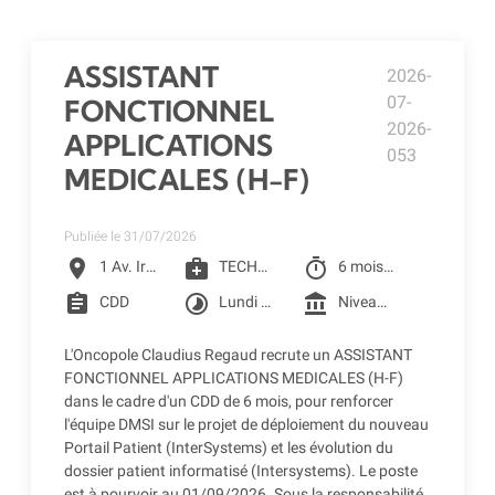
ASSISTANT
2026-
07-
FONCTIONNEL
2026-
APPLICATIONS
053
MEDICALES (H-F)
Publiée le 31/07/2026
location_on
medical_services
timer
1 Av. Irène Joliot-Curie, Toulouse
TECHNICIEN QUALIFIE
6 mois à partir du 01/09/2026
assignment
timelapse
account_balance
CDD
Lundi au vendredi
Niveau 4F selon la grille conventionnelle des CLCC (2401.75€ Brut) + Prime SEGUR 1 + Reprise ancienneté
L'Oncopole Claudius Regaud recrute un ASSISTANT
FONCTIONNEL APPLICATIONS MEDICALES (H-F)
dans le cadre d'un CDD de 6 mois, pour renforcer
l'équipe DMSI sur le projet de déploiement du nouveau
Portail Patient (InterSystems) et les évolution du
dossier patient informatisé (Intersystems). Le poste
est à pourvoir au 01/09/2026. Sous la responsabilité