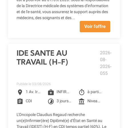
de la Directrice médicale des systèmes d'information
et de l'e-santé, vous assurerez le support auprès des
médecins, des soignants et des...
Voir l'offre
IDE SANTE AU
2026-
08-
TRAVAIL (H-F)
2026-
055
Publiée le 03/08/2026
location_on
medical_services
timer
1 Av. Irène Joliot-Curie, Toulouse
INFIRMIER D.E
à partir du 07/09/2026
assignment
timelapse
account_balance
CDI
3 jours par semaine : mercredi, jeudi, vendredi
Niveau 4F1 selon la grille conventionnelle des CLCC (1 455.49 € Brut à 60%) + Prime SEGUR 1&2 + Reprise ancienneté
L'Oncopole Claudius Regaud recherche
un(e)Infirmier(ère) Diplômé(e) d’État en Santé au
Travail (IDEST) (H-F) en CDI temps partiel (60%). Le