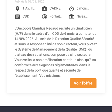
Publiée le 03/08/2026
location_on
medical_services
timer
1 Av. Irène Joliot-Curie, Toulouse
CADRE
6 mois à partir du 14/09/2026
assignment
timelapse
account_balance
CDD
Forfait jour 206 jours
Niveau 6I de la grille conventionnelle des CLCC (3 005.42 € Brut) + Prime SEGUR (248.98 € Brut) + Reprise d'ancienneté
L'Oncopole Claudius Regaud recrute un Qualiticien
(H/F) dans le cadre d'un CDD de 6 mois, à compter du
14/09/2026. Au sein de la Direction Qualité Sécurité
et sous la responsabilité de son directeur, vous pilotez
le Système de Management de la Qualité (SMQ) du
plateau des radiations, composé de cinq secteurs.
Vous veillez à son amélioration continue ainsi qu'à sa
conformité aux exigences réglementaires, dans le
respect de la politique qualité et sécurité de
l'établissement. Vos missions:...
Voir l'offre