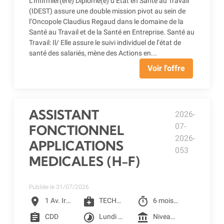
L’Infirmier(ère) Diplômé(e) d’État en Santé au Travail
(IDEST) assure une double mission pivot au sein de
l’Oncopole Claudius Regaud dans le domaine de la
Santé au Travail et de la Santé en Entreprise. Santé au
Travail: Il/ Elle assure le suivi individuel de l’état de
santé des salariés, mène des Actions en...
Voir l'offre
ASSISTANT
2026-
07-
FONCTIONNEL
2026-
APPLICATIONS
053
MEDICALES (H-F)
Publiée le 31/07/2026
location_on
medical_services
timer
1 Av. Irène Joliot-Curie, Toulouse
TECHNICIEN QUALIFIE
6 mois à partir du 01/09/2026
assignment
timelapse
account_balance
CDD
Lundi au vendredi
Niveau 4F selon la grille conventionnelle des CLCC (2401.75€ Brut) + Prime SEGUR 1 + Reprise ancienneté