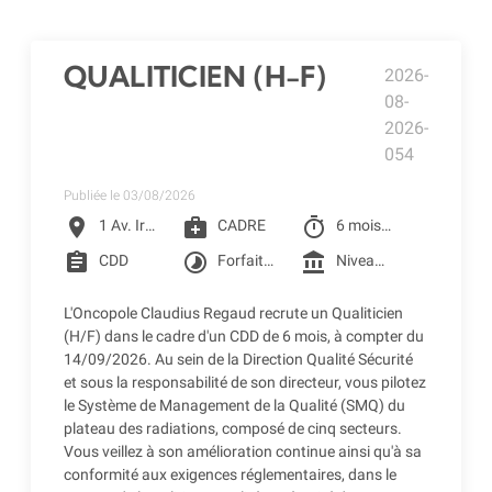
QUALITICIEN (H-F)
2026-
08-
2026-
054
Publiée le 03/08/2026
location_on
medical_services
timer
1 Av. Irène Joliot-Curie, Toulouse
CADRE
6 mois à partir du 14/09/2026
assignment
timelapse
account_balance
CDD
Forfait jour 206 jours
Niveau 6I de la grille conventionnelle des CLCC (3 005.42 € Brut) + Prime SEGUR (248.98 € Brut) + Reprise d'ancienneté
L'Oncopole Claudius Regaud recrute un Qualiticien
(H/F) dans le cadre d'un CDD de 6 mois, à compter du
14/09/2026. Au sein de la Direction Qualité Sécurité
et sous la responsabilité de son directeur, vous pilotez
le Système de Management de la Qualité (SMQ) du
plateau des radiations, composé de cinq secteurs.
Vous veillez à son amélioration continue ainsi qu'à sa
conformité aux exigences réglementaires, dans le