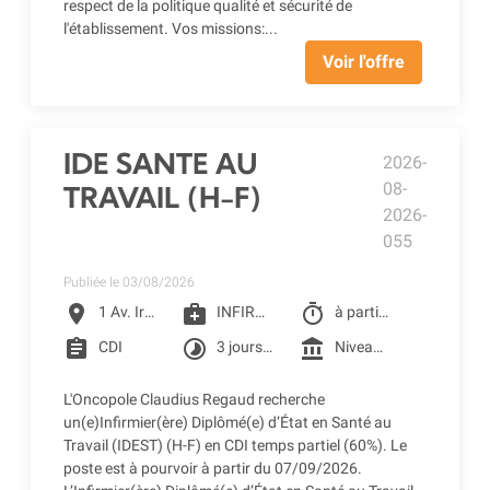
respect de la politique qualité et sécurité de
l'établissement. Vos missions:...
Voir l'offre
IDE SANTE AU
2026-
08-
TRAVAIL (H-F)
2026-
055
Publiée le 03/08/2026
location_on
medical_services
timer
1 Av. Irène Joliot-Curie, Toulouse
INFIRMIER D.E
à partir du 07/09/2026
assignment
timelapse
account_balance
CDI
3 jours par semaine : mercredi, jeudi, vendredi
Niveau 4F1 selon la grille conventionnelle des CLCC (1 455.49 € Brut à 60%) + Prime SEGUR 1&2 + Reprise ancienneté
L'Oncopole Claudius Regaud recherche
un(e)Infirmier(ère) Diplômé(e) d’État en Santé au
Travail (IDEST) (H-F) en CDI temps partiel (60%). Le
poste est à pourvoir à partir du 07/09/2026.