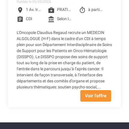
Publiée le 05/03/2026
location_on
medical_services
timer
1 Av. Irène Joliot-Curie, Toulouse
PRATICIEN DE CLCC
à partir du 01/07/2026
assignment
account_balance
CDI
Selon la grille de CLCC (selon profil) + CSE - Crèche d'entreprise - Restaurant d'entreprise - Remboursement des frais de transports (accessibilité bus + Teleo)
L'Oncopole Claudius Regaud recrute un MEDECIN
ALGOLOGUE (H-F) dans le cadre d'un CDI à temps
plein pour son Département Interdisciplinaire de Soins
de Support pour les Patients en Onco-Hématologie
(DISSPO). Le DISSPO propose des soins de support
tout au long de la prise en charge du patient, de
l’entrée dans le parcours jusqu’à l’après cancer. Il
intervient de façon transversale, à l’interface des
départements et des comités d’organe et propose
plusieurs thématiques: soutien psycho-social,...
Voir l'offre