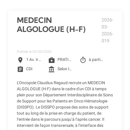
MEDECIN
2026-
03-
ALGOLOGUE (H-F)
2026-
019
Publiée le 05/03/2026
location_on
medical_services
timer
1 Av. Irène Joliot-Curie, Toulouse
PRATICIEN DE CLCC
à partir du 01/07/2026
assignment
account_balance
CDI
Selon la grille de CLCC (selon profil) + CSE - Crèche d'entreprise - Restaurant d'entreprise - Remboursement des frais de transports (accessibilité bus + Teleo)
L'Oncopole Claudius Regaud recrute un MEDECIN
ALGOLOGUE (H-F) dans le cadre d'un CDI à temps
plein pour son Département Interdisciplinaire de Soins
de Support pour les Patients en Onco-Hématologie
(DISSPO). Le DISSPO propose des soins de support
tout au long de la prise en charge du patient, de
l’entrée dans le parcours jusqu’à l’après cancer. Il
intervient de façon transversale, à l’interface des