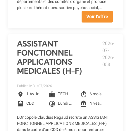
départements et des comités d’organe et propose
plusieurs thématiques: soutien psycho-social,...
Voir l'offre
ASSISTANT
2026-
07-
FONCTIONNEL
2026-
APPLICATIONS
053
MEDICALES (H-F)
Publiée le 31/07/2026
location_on
medical_services
timer
1 Av. Irène Joliot-Curie, Toulouse
TECHNICIEN QUALIFIE
6 mois à partir du 01/09/2026
assignment
timelapse
account_balance
CDD
Lundi au vendredi
Niveau 4F selon la grille conventionnelle des CLCC (2401.75€ Brut) + Prime SEGUR 1 + Reprise ancienneté
L'Oncopole Claudius Regaud recrute un ASSISTANT
FONCTIONNEL APPLICATIONS MEDICALES (H-F)
dans le cadre d'un CDD de 6 mois, pour renforcer