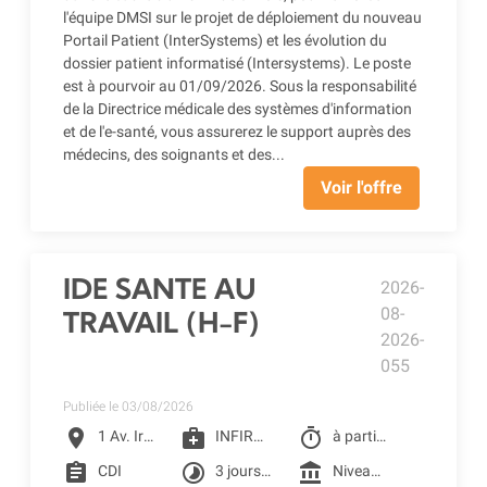
l'équipe DMSI sur le projet de déploiement du nouveau
Portail Patient (InterSystems) et les évolution du
dossier patient informatisé (Intersystems). Le poste
est à pourvoir au 01/09/2026. Sous la responsabilité
de la Directrice médicale des systèmes d'information
et de l'e-santé, vous assurerez le support auprès des
médecins, des soignants et des...
Voir l'offre
IDE SANTE AU
2026-
08-
TRAVAIL (H-F)
2026-
055
Publiée le 03/08/2026
location_on
medical_services
timer
1 Av. Irène Joliot-Curie, Toulouse
INFIRMIER D.E
à partir du 07/09/2026
assignment
timelapse
account_balance
CDI
3 jours par semaine : mercredi, jeudi, vendredi
Niveau 4F1 selon la grille conventionnelle des CLCC (1 455.49 € Brut à 60%) + Prime SEGUR 1&2 + Reprise ancienneté