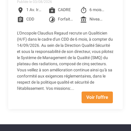
Publiée le 03/08/2026
location_on
medical_services
timer
1 Av. Irène Joliot-Curie, Toulouse
CADRE
6 mois à partir du 14/09/2026
assignment
timelapse
account_balance
CDD
Forfait jour 206 jours
Niveau 6I de la grille conventionnelle des CLCC (3 005.42 € Brut) + Prime SEGUR (248.98 € Brut) + Reprise d'ancienneté
L'Oncopole Claudius Regaud recrute un Qualiticien
(H/F) dans le cadre d'un CDD de 6 mois, à compter du
14/09/2026. Au sein de la Direction Qualité Sécurité
et sous la responsabilité de son directeur, vous pilotez
le Système de Management de la Qualité (SMQ) du
plateau des radiations, composé de cinq secteurs.
Vous veillez à son amélioration continue ainsi qu'à sa
conformité aux exigences réglementaires, dans le
respect de la politique qualité et sécurité de
l'établissement. Vos missions:...
Voir l'offre