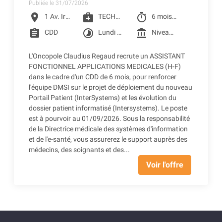
Publiée le 31/07/2026
location_on
medical_services
timer
1 Av. Irène Joliot-Curie, Toulouse
TECHNICIEN QUALIFIE
6 mois à partir du 01/09/2026
assignment
timelapse
account_balance
CDD
Lundi au vendredi
Niveau 4F selon la grille conventionnelle des CLCC (2401.75€ Brut) + Prime SEGUR 1 + Reprise ancienneté
L'Oncopole Claudius Regaud recrute un ASSISTANT
FONCTIONNEL APPLICATIONS MEDICALES (H-F)
dans le cadre d'un CDD de 6 mois, pour renforcer
l'équipe DMSI sur le projet de déploiement du nouveau
Portail Patient (InterSystems) et les évolution du
dossier patient informatisé (Intersystems). Le poste
est à pourvoir au 01/09/2026. Sous la responsabilité
de la Directrice médicale des systèmes d'information
et de l'e-santé, vous assurerez le support auprès des
médecins, des soignants et des...
Voir l'offre