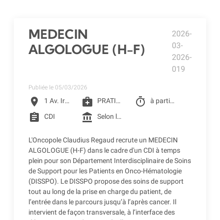
MEDECIN
2026-
03-
ALGOLOGUE (H-F)
2026-
019
Publiée le 05/03/2026
location_on
medical_services
timer
1 Av. Irène Joliot-Curie, Toulouse
PRATICIEN DE CLCC
à partir du 01/07/2026
assignment
account_balance
CDI
Selon la grille de CLCC (selon profil) + CSE - Crèche d'entreprise - Restaurant d'entreprise - Remboursement des frais de transports (accessibilité bus + Teleo)
L'Oncopole Claudius Regaud recrute un MEDECIN
ALGOLOGUE (H-F) dans le cadre d'un CDI à temps
plein pour son Département Interdisciplinaire de Soins
de Support pour les Patients en Onco-Hématologie
(DISSPO). Le DISSPO propose des soins de support
tout au long de la prise en charge du patient, de
l’entrée dans le parcours jusqu’à l’après cancer. Il
intervient de façon transversale, à l’interface des