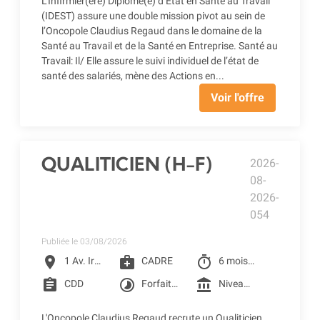
L’Infirmier(ère) Diplômé(e) d’État en Santé au Travail
(IDEST) assure une double mission pivot au sein de
l’Oncopole Claudius Regaud dans le domaine de la
Santé au Travail et de la Santé en Entreprise. Santé au
Travail: Il/ Elle assure le suivi individuel de l’état de
santé des salariés, mène des Actions en...
Voir l'offre
QUALITICIEN (H-F)
2026-
08-
2026-
054
Publiée le 03/08/2026
location_on
medical_services
timer
1 Av. Irène Joliot-Curie, Toulouse
CADRE
6 mois à partir du 14/09/2026
assignment
timelapse
account_balance
CDD
Forfait jour 206 jours
Niveau 6I de la grille conventionnelle des CLCC (3 005.42 € Brut) + Prime SEGUR (248.98 € Brut) + Reprise d'ancienneté
L'Oncopole Claudius Regaud recrute un Qualiticien