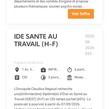
départements et des comités d’organe et propose
plusieurs thématiques: soutien psycho-social,...
Voir l'offre
IDE SANTE AU
2026-
08-
TRAVAIL (H-F)
2026-
055
Publiée le 03/08/2026
location_on
medical_services
timer
1 Av. Irène Joliot-Curie, Toulouse
INFIRMIER D.E
à partir du 07/09/2026
assignment
timelapse
account_balance
CDI
3 jours par semaine : mercredi, jeudi, vendredi
Niveau 4F1 selon la grille conventionnelle des CLCC (1 455.49 € Brut à 60%) + Prime SEGUR 1&2 + Reprise ancienneté
L'Oncopole Claudius Regaud recherche
un(e)Infirmier(ère) Diplômé(e) d’État en Santé au
Travail (IDEST) (H-F) en CDI temps partiel (60%). Le
poste est à pourvoir à partir du 07/09/2026.