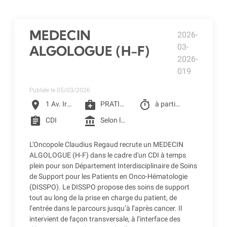
MEDECIN
2026-
03-
ALGOLOGUE (H-F)
2026-
019
Publiée le 05/03/2026
location_on
medical_services
timer
1 Av. Irène Joliot-Curie, Toulouse
PRATICIEN DE CLCC
à partir du 01/07/2026
assignment
account_balance
CDI
Selon la grille de CLCC (selon profil) + CSE - Crèche d'entreprise - Restaurant d'entreprise - Remboursement des frais de transports (accessibilité bus + Teleo)
L'Oncopole Claudius Regaud recrute un MEDECIN
ALGOLOGUE (H-F) dans le cadre d'un CDI à temps
plein pour son Département Interdisciplinaire de Soins
de Support pour les Patients en Onco-Hématologie
(DISSPO). Le DISSPO propose des soins de support
tout au long de la prise en charge du patient, de
l’entrée dans le parcours jusqu’à l’après cancer. Il
intervient de façon transversale, à l’interface des