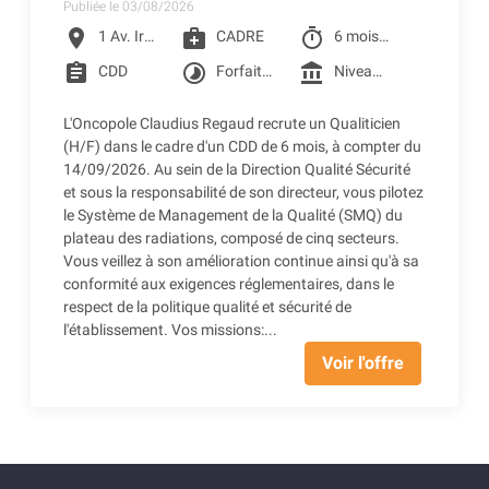
Publiée le 03/08/2026
location_on
medical_services
timer
1 Av. Irène Joliot-Curie, Toulouse
CADRE
6 mois à partir du 14/09/2026
assignment
timelapse
account_balance
CDD
Forfait jour 206 jours
Niveau 6I de la grille conventionnelle des CLCC (3 005.42 € Brut) + Prime SEGUR (248.98 € Brut) + Reprise d'ancienneté
L'Oncopole Claudius Regaud recrute un Qualiticien
(H/F) dans le cadre d'un CDD de 6 mois, à compter du
14/09/2026. Au sein de la Direction Qualité Sécurité
et sous la responsabilité de son directeur, vous pilotez
le Système de Management de la Qualité (SMQ) du
plateau des radiations, composé de cinq secteurs.
Vous veillez à son amélioration continue ainsi qu'à sa
conformité aux exigences réglementaires, dans le
respect de la politique qualité et sécurité de
l'établissement. Vos missions:...
Voir l'offre