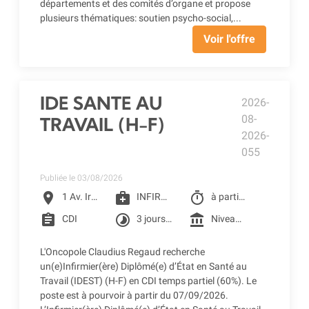
départements et des comités d’organe et propose
plusieurs thématiques: soutien psycho-social,...
Voir l'offre
IDE SANTE AU
2026-
08-
TRAVAIL (H-F)
2026-
055
Publiée le 03/08/2026
location_on
medical_services
timer
1 Av. Irène Joliot-Curie, Toulouse
INFIRMIER D.E
à partir du 07/09/2026
assignment
timelapse
account_balance
CDI
3 jours par semaine : mercredi, jeudi, vendredi
Niveau 4F1 selon la grille conventionnelle des CLCC (1 455.49 € Brut à 60%) + Prime SEGUR 1&2 + Reprise ancienneté
L'Oncopole Claudius Regaud recherche
un(e)Infirmier(ère) Diplômé(e) d’État en Santé au
Travail (IDEST) (H-F) en CDI temps partiel (60%). Le
poste est à pourvoir à partir du 07/09/2026.