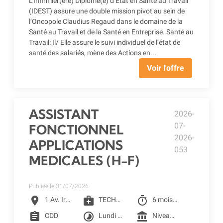
L’Infirmier(ère) Diplômé(e) d’État en Santé au Travail
(IDEST) assure une double mission pivot au sein de
l’Oncopole Claudius Regaud dans le domaine de la
Santé au Travail et de la Santé en Entreprise. Santé au
Travail: Il/ Elle assure le suivi individuel de l’état de
santé des salariés, mène des Actions en...
Voir l'offre
ASSISTANT
2026-
07-
FONCTIONNEL
2026-
APPLICATIONS
053
MEDICALES (H-F)
Publiée le 31/07/2026
location_on
medical_services
timer
1 Av. Irène Joliot-Curie, Toulouse
TECHNICIEN QUALIFIE
6 mois à partir du 01/09/2026
assignment
timelapse
account_balance
CDD
Lundi au vendredi
Niveau 4F selon la grille conventionnelle des CLCC (2401.75€ Brut) + Prime SEGUR 1 + Reprise ancienneté