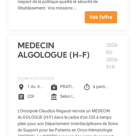
respect de la politique qualité et sécurité de
l'établissement. Vos missions:...
Voir l'offre
MEDECIN
2026-
03-
ALGOLOGUE (H-F)
2026-
019
Publiée le 05/03/2026
location_on
medical_services
timer
1 Av. Irène Joliot-Curie, Toulouse
PRATICIEN DE CLCC
à partir du 01/07/2026
assignment
account_balance
CDI
Selon la grille de CLCC (selon profil) + CSE - Crèche d'entreprise - Restaurant d'entreprise - Remboursement des frais de transports (accessibilité bus + Teleo)
L'Oncopole Claudius Regaud recrute un MEDECIN
ALGOLOGUE (H-F) dans le cadre d'un CDI à temps
plein pour son Département Interdisciplinaire de Soins
de Support pour les Patients en Onco-Hématologie