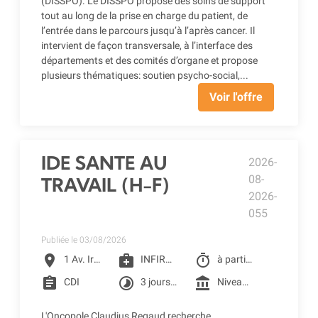
(DISSPO). Le DISSPO propose des soins de support
tout au long de la prise en charge du patient, de
l’entrée dans le parcours jusqu’à l’après cancer. Il
intervient de façon transversale, à l’interface des
départements et des comités d’organe et propose
plusieurs thématiques: soutien psycho-social,...
Voir l'offre
IDE SANTE AU
2026-
08-
TRAVAIL (H-F)
2026-
055
Publiée le 03/08/2026
location_on
medical_services
timer
1 Av. Irène Joliot-Curie, Toulouse
INFIRMIER D.E
à partir du 07/09/2026
assignment
timelapse
account_balance
CDI
3 jours par semaine : mercredi, jeudi, vendredi
Niveau 4F1 selon la grille conventionnelle des CLCC (1 455.49 € Brut à 60%) + Prime SEGUR 1&2 + Reprise ancienneté
L'Oncopole Claudius Regaud recherche