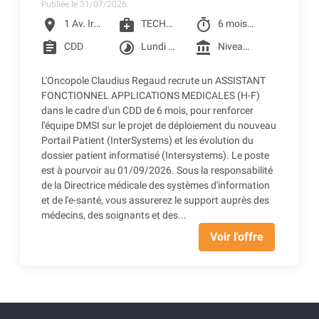
Publiée le 31/07/2026
location_on
medical_services
timer
1 Av. Irène Joliot-Curie, Toulouse
TECHNICIEN QUALIFIE
6 mois à partir du 01/09/2026
assignment
timelapse
account_balance
CDD
Lundi au vendredi
Niveau 4F selon la grille conventionnelle des CLCC (2401.75€ Brut) + Prime SEGUR 1 + Reprise ancienneté
L'Oncopole Claudius Regaud recrute un ASSISTANT
FONCTIONNEL APPLICATIONS MEDICALES (H-F)
dans le cadre d'un CDD de 6 mois, pour renforcer
l'équipe DMSI sur le projet de déploiement du nouveau
Portail Patient (InterSystems) et les évolution du
dossier patient informatisé (Intersystems). Le poste
est à pourvoir au 01/09/2026. Sous la responsabilité
de la Directrice médicale des systèmes d'information
et de l'e-santé, vous assurerez le support auprès des
médecins, des soignants et des...
Voir l'offre