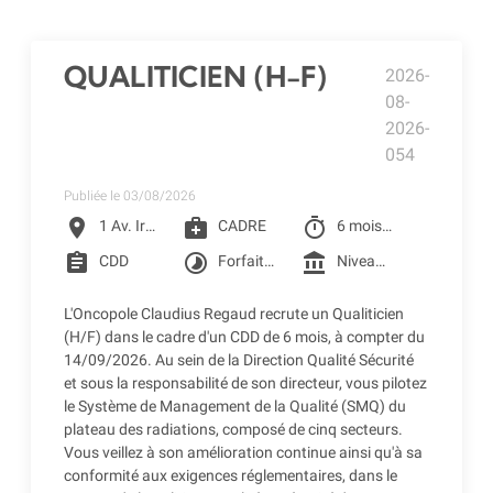
QUALITICIEN (H-F)
2026-
08-
2026-
054
Publiée le 03/08/2026
location_on
medical_services
timer
1 Av. Irène Joliot-Curie, Toulouse
CADRE
6 mois à partir du 14/09/2026
assignment
timelapse
account_balance
CDD
Forfait jour 206 jours
Niveau 6I de la grille conventionnelle des CLCC (3 005.42 € Brut) + Prime SEGUR (248.98 € Brut) + Reprise d'ancienneté
L'Oncopole Claudius Regaud recrute un Qualiticien
(H/F) dans le cadre d'un CDD de 6 mois, à compter du
14/09/2026. Au sein de la Direction Qualité Sécurité
et sous la responsabilité de son directeur, vous pilotez
le Système de Management de la Qualité (SMQ) du
plateau des radiations, composé de cinq secteurs.
Vous veillez à son amélioration continue ainsi qu'à sa
conformité aux exigences réglementaires, dans le