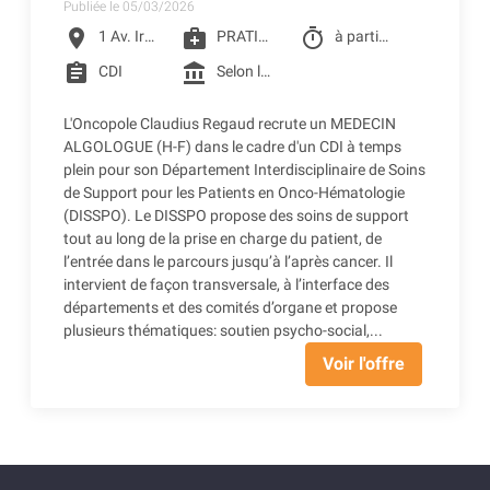
Publiée le 05/03/2026
location_on
medical_services
timer
1 Av. Irène Joliot-Curie, Toulouse
PRATICIEN DE CLCC
à partir du 01/07/2026
assignment
account_balance
CDI
Selon la grille de CLCC (selon profil) + CSE - Crèche d'entreprise - Restaurant d'entreprise - Remboursement des frais de transports (accessibilité bus + Teleo)
L'Oncopole Claudius Regaud recrute un MEDECIN
ALGOLOGUE (H-F) dans le cadre d'un CDI à temps
plein pour son Département Interdisciplinaire de Soins
de Support pour les Patients en Onco-Hématologie
(DISSPO). Le DISSPO propose des soins de support
tout au long de la prise en charge du patient, de
l’entrée dans le parcours jusqu’à l’après cancer. Il
intervient de façon transversale, à l’interface des
départements et des comités d’organe et propose
plusieurs thématiques: soutien psycho-social,...
Voir l'offre