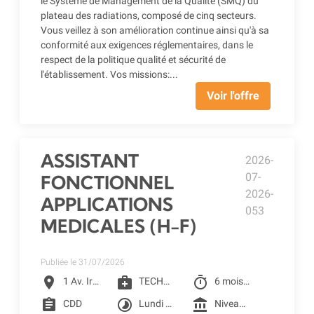
le Système de Management de la Qualité (SMQ) du
plateau des radiations, composé de cinq secteurs.
Vous veillez à son amélioration continue ainsi qu'à sa
conformité aux exigences réglementaires, dans le
respect de la politique qualité et sécurité de
l'établissement. Vos missions:...
Voir l'offre
ASSISTANT
2026-
07-
FONCTIONNEL
2026-
APPLICATIONS
053
MEDICALES (H-F)
Publiée le 31/07/2026
location_on
medical_services
timer
1 Av. Irène Joliot-Curie, Toulouse
TECHNICIEN QUALIFIE
6 mois à partir du 01/09/2026
assignment
timelapse
account_balance
CDD
Lundi au vendredi
Niveau 4F selon la grille conventionnelle des CLCC (2401.75€ Brut) + Prime SEGUR 1 + Reprise ancienneté