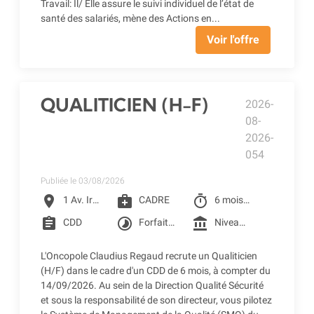
Travail: Il/ Elle assure le suivi individuel de l’état de
santé des salariés, mène des Actions en...
Voir l'offre
QUALITICIEN (H-F)
2026-
08-
2026-
054
Publiée le 03/08/2026
location_on
medical_services
timer
1 Av. Irène Joliot-Curie, Toulouse
CADRE
6 mois à partir du 14/09/2026
assignment
timelapse
account_balance
CDD
Forfait jour 206 jours
Niveau 6I de la grille conventionnelle des CLCC (3 005.42 € Brut) + Prime SEGUR (248.98 € Brut) + Reprise d'ancienneté
L'Oncopole Claudius Regaud recrute un Qualiticien
(H/F) dans le cadre d'un CDD de 6 mois, à compter du
14/09/2026. Au sein de la Direction Qualité Sécurité
et sous la responsabilité de son directeur, vous pilotez