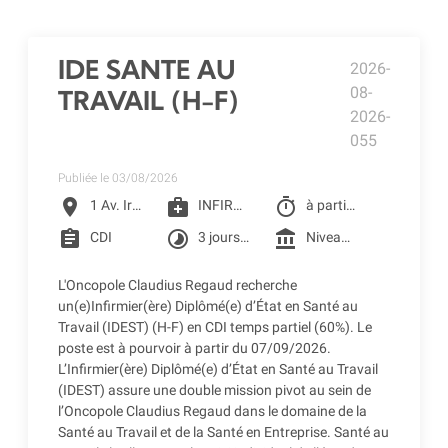
IDE SANTE AU
2026-
08-
TRAVAIL (H-F)
2026-
055
Publiée le 03/08/2026
location_on
medical_services
timer
1 Av. Irène Joliot-Curie, Toulouse
INFIRMIER D.E
à partir du 07/09/2026
assignment
timelapse
account_balance
CDI
3 jours par semaine : mercredi, jeudi, vendredi
Niveau 4F1 selon la grille conventionnelle des CLCC (1 455.49 € Brut à 60%) + Prime SEGUR 1&2 + Reprise ancienneté
L'Oncopole Claudius Regaud recherche
un(e)Infirmier(ère) Diplômé(e) d’État en Santé au
Travail (IDEST) (H-F) en CDI temps partiel (60%). Le
poste est à pourvoir à partir du 07/09/2026.
L’Infirmier(ère) Diplômé(e) d’État en Santé au Travail
(IDEST) assure une double mission pivot au sein de
l’Oncopole Claudius Regaud dans le domaine de la
Santé au Travail et de la Santé en Entreprise. Santé au