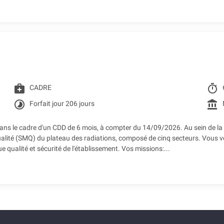
medical_services
timer
CADRE
timelapse
account_balance
Forfait jour 206 jours
ns le cadre d'un CDD de 6 mois, à compter du 14/09/2026. Au sein de la D
alité (SMQ) du plateau des radiations, composé de cinq secteurs. Vous vei
e qualité et sécurité de l'établissement. Vos missions:...