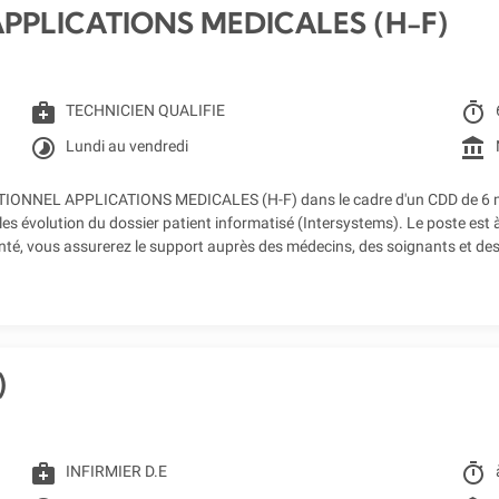
PPLICATIONS MEDICALES (H-F)
medical_services
timer
TECHNICIEN QUALIFIE
timelapse
account_balance
Lundi au vendredi
ONNEL APPLICATIONS MEDICALES (H-F) dans le cadre d'un CDD de 6 mois,
es évolution du dossier patient informatisé (Intersystems). Le poste est 
anté, vous assurerez le support auprès des médecins, des soignants et des
)
medical_services
timer
INFIRMIER D.E