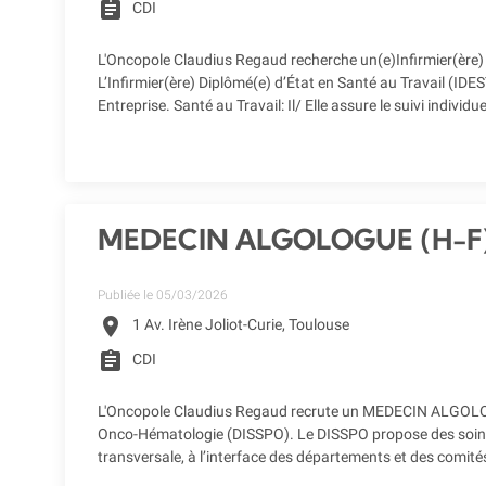
assignment
CDI
L'Oncopole Claudius Regaud recherche un(e)Infirmier(ère) D
L’Infirmier(ère) Diplômé(e) d’État en Santé au Travail (ID
Entreprise. Santé au Travail: Il/ Elle assure le suivi individ
MEDECIN ALGOLOGUE (H-F
Publiée le 05/03/2026
location_on
1 Av. Irène Joliot-Curie, Toulouse
assignment
CDI
L'Oncopole Claudius Regaud recrute un MEDECIN ALGOLOGUE
Onco-Hématologie (DISSPO). Le DISSPO propose des soins de 
transversale, à l’interface des départements et des comité