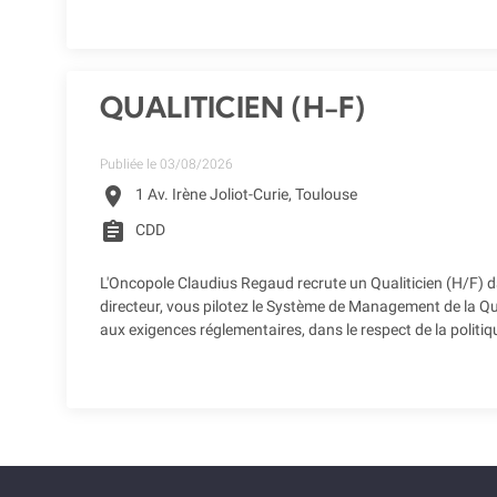
QUALITICIEN (H-F)
Publiée le 03/08/2026
location_on
1 Av. Irène Joliot-Curie, Toulouse
assignment
CDD
L'Oncopole Claudius Regaud recrute un Qualiticien (H/F) da
directeur, vous pilotez le Système de Management de la Qu
aux exigences réglementaires, dans le respect de la politiqu