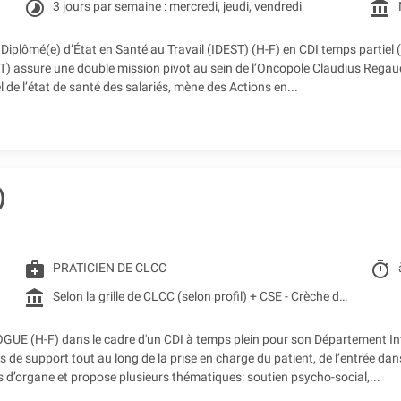
timelapse
account_balance
3 jours par semaine : mercredi, jeudi, vendredi
iplômé(e) d’État en Santé au Travail (IDEST) (H-F) en CDI temps partiel 
EST) assure une double mission pivot au sein de l’Oncopole Claudius Regaud
uel de l’état de santé des salariés, mène des Actions en...
)
medical_services
timer
PRATICIEN DE CLCC
account_balance
Selon la grille de CLCC (selon profil) + CSE - Crèche d'entreprise - Restaurant d'entreprise - Remboursement des frais de transports (accessibilité bus + Teleo)
 (H-F) dans le cadre d'un CDI à temps plein pour son Département Inter
support tout au long de la prise en charge du patient, de l’entrée dans l
s d’organe et propose plusieurs thématiques: soutien psycho-social,...