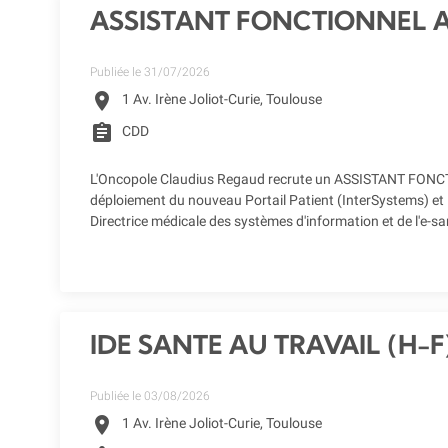
ASSISTANT FONCTIONNEL A
Publiée le 31/07/2026
location_on
1 Av. Irène Joliot-Curie, Toulouse
assignment
CDD
L'Oncopole Claudius Regaud recrute un ASSISTANT FONCTI
déploiement du nouveau Portail Patient (InterSystems) et l
Directrice médicale des systèmes d'information et de l'e-s
IDE SANTE AU TRAVAIL (H-F
Publiée le 03/08/2026
location_on
1 Av. Irène Joliot-Curie, Toulouse