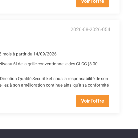
Voir l'offre
2026-08-2026-054
6 mois à partir du 14/09/2026
Niveau 6I de la grille conventionnelle des CLCC (3 005.42 € Brut) + Prime SEGUR (248.98 € Brut) + Reprise d'ancienneté
irection Qualité Sécurité et sous la responsabilité de son
llez à son amélioration continue ainsi qu'à sa conformité
Voir l'offre