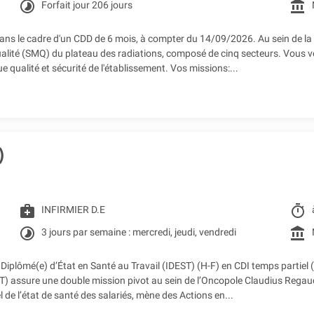
timelapse
account_balance
Forfait jour 206 jours
ns le cadre d'un CDD de 6 mois, à compter du 14/09/2026. Au sein de la D
alité (SMQ) du plateau des radiations, composé de cinq secteurs. Vous vei
e qualité et sécurité de l'établissement. Vos missions:...
)
medical_services
timer
INFIRMIER D.E
timelapse
account_balance
3 jours par semaine : mercredi, jeudi, vendredi
iplômé(e) d’État en Santé au Travail (IDEST) (H-F) en CDI temps partiel 
EST) assure une double mission pivot au sein de l’Oncopole Claudius Regaud
uel de l’état de santé des salariés, mène des Actions en...