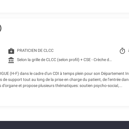
)
medical_services
timer
PRATICIEN DE CLCC
account_balance
Selon la grille de CLCC (selon profil) + CSE - Crèche d'entreprise - Restaurant d'entreprise - Remboursement des frais de transports (accessibilité bus + Teleo)
 (H-F) dans le cadre d'un CDI à temps plein pour son Département Inter
support tout au long de la prise en charge du patient, de l’entrée dans l
s d’organe et propose plusieurs thématiques: soutien psycho-social,...