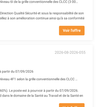
Niveau 6I de la grille conventionnelle des CLCC (3 005.42 € Brut) + Prime SEGUR (248.98 € Brut) + Reprise d'ancienneté
irection Qualité Sécurité et sous la responsabilité de son
llez à son amélioration continue ainsi qu'à sa conformité
Voir l'offre
2026-08-2026-055
à partir du 07/09/2026
Niveau 4F1 selon la grille conventionnelle des CLCC (1 455.49 € Brut à 60%) + Prime SEGUR 1&2 + Reprise ancienneté
(60%). Le poste est à pourvoir à partir du 07/09/2026.
 dans le domaine de la Santé au Travail et de la Santé en