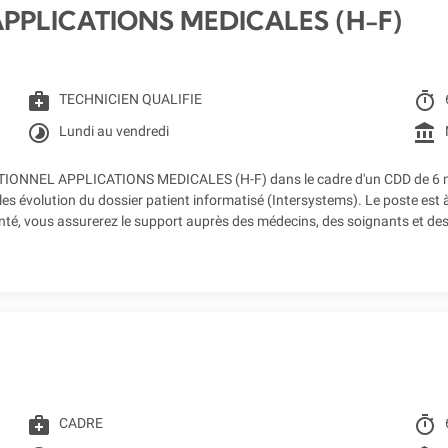
PPLICATIONS MEDICALES (H-F)
medical_services
timer
TECHNICIEN QUALIFIE
timelapse
account_balance
Lundi au vendredi
ONNEL APPLICATIONS MEDICALES (H-F) dans le cadre d'un CDD de 6 mois,
es évolution du dossier patient informatisé (Intersystems). Le poste est 
anté, vous assurerez le support auprès des médecins, des soignants et des
medical_services
timer
CADRE