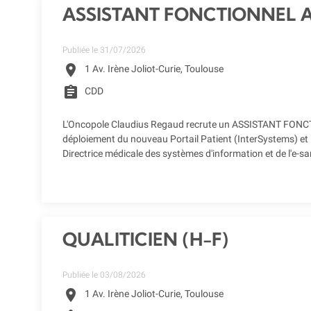
ASSISTANT FONCTIONNEL A
Publiée le 31/07/2026
location_on
1 Av. Irène Joliot-Curie, Toulouse
assignment
CDD
L'Oncopole Claudius Regaud recrute un ASSISTANT FONCTI
déploiement du nouveau Portail Patient (InterSystems) et l
Directrice médicale des systèmes d'information et de l'e-s
QUALITICIEN (H-F)
Publiée le 03/08/2026
location_on
1 Av. Irène Joliot-Curie, Toulouse