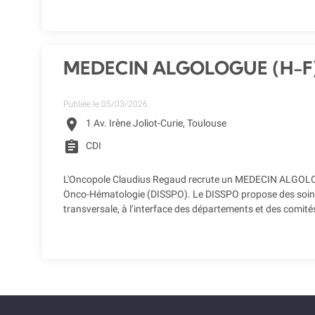
MEDECIN ALGOLOGUE (H-F
Publiée le 05/03/2026
location_on
1 Av. Irène Joliot-Curie, Toulouse
assignment
CDI
L'Oncopole Claudius Regaud recrute un MEDECIN ALGOLOGUE
Onco-Hématologie (DISSPO). Le DISSPO propose des soins de 
transversale, à l’interface des départements et des comité