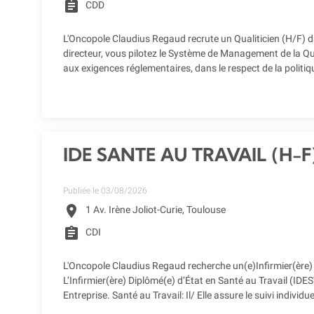
assignment
CDD
L'Oncopole Claudius Regaud recrute un Qualiticien (H/F) da
directeur, vous pilotez le Système de Management de la Qu
aux exigences réglementaires, dans le respect de la politiqu
IDE SANTE AU TRAVAIL (H-F
Publiée le 03/08/2026
location_on
1 Av. Irène Joliot-Curie, Toulouse
assignment
CDI
L'Oncopole Claudius Regaud recherche un(e)Infirmier(ère) D
L’Infirmier(ère) Diplômé(e) d’État en Santé au Travail (ID
Entreprise. Santé au Travail: Il/ Elle assure le suivi individ